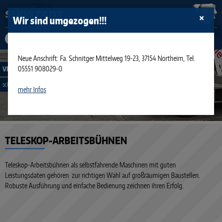
×
Wir sind umgezogen!!!
Neue Anschrift: Fa. Schnitger Mittelweg 19-23, 37154 Northeim, Tel.
05551 908029-0
VERMIETUNG
schnell, sicher und zuverlässig
mehr Infos
prev
TELESKOP-ARBEITSBÜHNEN
next
Teleskop-Arbeitsbühnen als selbstfahrende Maschinen mit guten
Leistungsdaten gehören zur richtigen Wahl auf großräumigen Baustellen.
Robuste Ausführung und einfache Bedienung zeichnen ihren Erfolg.