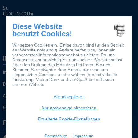
Sa.
08:00 - 12:00 Uhr
Diese Website
benutzt Cookies!
Wir setzen Cookies ein. Einige davon sind für den Betrieb
der Website notwendig. Andere helfen uns, Ihnen ein
verbessertes Informationsangebot zu bieten. Da uns
INFORMATION
Datenschutz sehr wichtig ist, entscheiden Sie bitte selbst
über den Umfang des Einsatzes bei Ihrem Besuch.
Stimmen Sie entweder dem Einsatz aller von uns
Impressum
eingesetzten Cookies zu oder wählen Ihre individuelle
Einstellung. Vielen Dank und viel Spaß beim Besuch
Datenschutz
unserer Website!
AGB
Alle akzeptieren
Cookie-Einstellungen
Nur notwendige akzeptieren
Erweiterte Cookie-Einstellungen
FOLGEN SIE UNS AUF
Datenschutz
Impressum