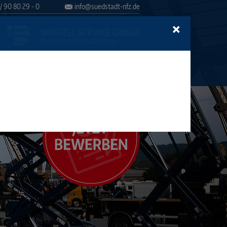
1 / 90 80 29 - 0
info
@
suedstadt-nfz.de
×
NUFATEC SERVICE GROUP
Rund um das Nutzfahrzeug
NTAKT