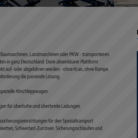
w, Baumaschinen, Landmaschinen oder PKW - transportieren
rten in ganz Deutschland. Dank absenkbarer Plattform
ekt auf- oder abgefahren werden - ohne Kran, ohne Rampe.
Anforderung die passende Lösung.
 spezielle Abschleppwagen.
en für überhohe und überbreite Ladungen.
ssicherungseinrichtungen für den Spezialtransport
nketten, Schwerlast-Zurrösen. Sicherungsschlaufen und