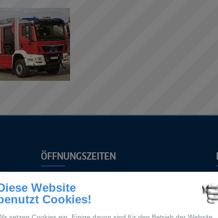
ÖFFNUNGSZEITEN
Mo. – Fr.
Diese Website
07:00 – 17:00 Uhr
benutzt Cookies!
Sa.
Wir setzen Cookies ein. Einige davon sind für den Betrieb der Website