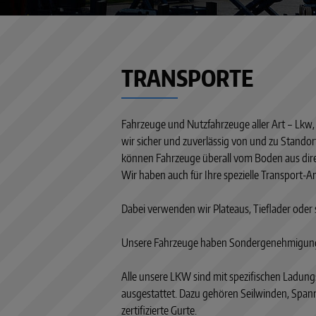
prev
next
TRANSPORTE
Fahrzeuge und Nutzfahrzeuge aller Art – Lk
wir sicher und zuverlässig von und zu Stando
können Fahrzeuge überall vom Boden aus dir
Wir haben auch für Ihre spezielle Transport-
Dabei verwenden wir Plateaus, Tieflader oder
Unsere Fahrzeuge haben Sondergenehmigung
Alle unsere LKW sind mit spezifischen Ladung
ausgestattet. Dazu gehören Seilwinden, Span
zertifizierte Gurte.