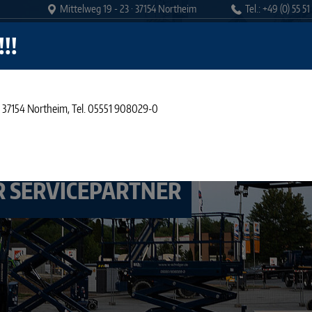
Mittelweg 19 - 23 · 37154 Northeim
Tel.: +49 (0) 55 5
!!
VERKAUF
VERMIETUNG
KARRIERE
KO
3, 37154 Northeim, Tel. 05551 908029-0
 SERVICEPARTNER