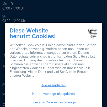
Mo. – Fr.
07:00 – 17:00 Uhr
Sa.
08:00 - 12:00 Uhr
Diese Website
benutzt Cookies!
Wir setzen Cookies ein. Einige davon sind für den Betrieb
der Website notwendig. Andere helfen uns, Ihnen ein
verbessertes Informationsangebot zu bieten. Da uns
INFORMATION
Datenschutz sehr wichtig ist, entscheiden Sie bitte selbst
über den Umfang des Einsatzes bei Ihrem Besuch.
Stimmen Sie entweder dem Einsatz aller von uns
Impressum
eingesetzten Cookies zu oder wählen Ihre individuelle
Einstellung. Vielen Dank und viel Spaß beim Besuch
Datenschutz
unserer Website!
AGB
Alle akzeptieren
Cookie-Einstellungen
Nur notwendige akzeptieren
Erweiterte Cookie-Einstellungen
FOLGEN SIE UNS AUF