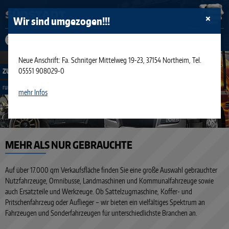
×
Wir sind umgezogen!!!
Neue Anschrift: Fa. Schnitger Mittelweg 19-23, 37154 Northeim, Tel.
05551 908029-0
ZUVERLÄSSIGE DIENSTLEISTUNGEN
rund um das Nutzfahrzeug
mehr Infos
prev
MEHR ALS NUR GEBRAUCHTE
next
Auf über 17.000 qm Verkaufsfläche finden Sie eine große Auswahl gebrauchter
Nutzfahrzeuge, Omnibusse, Landmaschinen und Kommunalfahrzeuge sowie
auch Ersatzteile und Werkzeuge. Ob Sattelzugmaschine, Koffer- und
Pritschenfahrzeug oder Auflieger – wir bieten ein vielfältiges Spektrum an
Fahrzeugen und Sonderfahrzeugen für unterschiedlichste Branchen an.